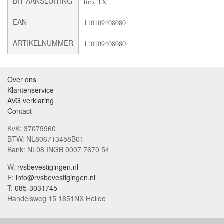
BIT AANSLUITING
torx TX
EAN
110109408080
ARTIKELNUMMER
110109408080
Over ons
Klantenservice
AVG verklaring
Contact
KvK: 37079960
BTW: NL806713458B01
Bank: NL08 INGB 0007 7670 54
W:
rvsbevestigingen.nl
E:
info@rvsbevestigingen.nl
T:
085-3031745
Handelsweg 15 1851NX Heiloo