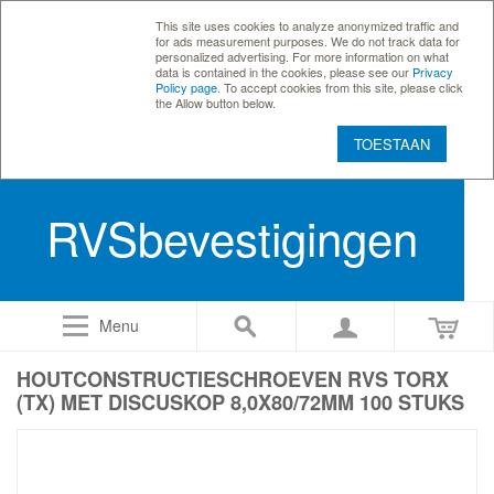
This site uses cookies to analyze anonymized traffic and
for ads measurement purposes. We do not track data for
personalized advertising. For more information on what
data is contained in the cookies, please see our
Privacy
Policy page
. To accept cookies from this site, please click
the Allow button below.
TOESTAAN
RVSbevestigingen
Menu
HOUTCONSTRUCTIESCHROEVEN RVS TORX
(TX) MET DISCUSKOP 8,0X80/72MM 100 STUKS