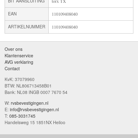
BIT AANSLUITING
torx TX
EAN
110109408040
ARTIKELNUMMER
110109408040
Over ons
Klantenservice
AVG verklaring
Contact
KvK: 37079960
BTW: NL806713458B01
Bank: NL08 INGB 0007 7670 54
W:
rvsbevestigingen.nl
E:
info@rvsbevestigingen.nl
T:
085-3031745
Handelsweg 15 1851NX Heiloo