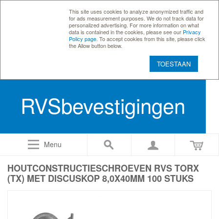
This site uses cookies to analyze anonymized traffic and
for ads measurement purposes. We do not track data for
personalized advertising. For more information on what
data is contained in the cookies, please see our
Privacy
Policy page
. To accept cookies from this site, please click
the Allow button below.
TOESTAAN
RVSbevestigingen
Menu
HOUTCONSTRUCTIESCHROEVEN RVS TORX
(TX) MET DISCUSKOP 8,0X40MM 100 STUKS