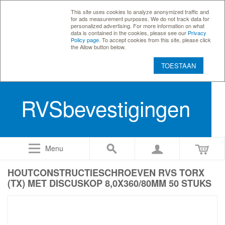
This site uses cookies to analyze anonymized traffic and
for ads measurement purposes. We do not track data for
personalized advertising. For more information on what
data is contained in the cookies, please see our
Privacy
Policy page
. To accept cookies from this site, please click
the Allow button below.
TOESTAAN
RVSbevestigingen
Menu
HOUTCONSTRUCTIESCHROEVEN RVS TORX
(TX) MET DISCUSKOP 8,0X360/80MM 50 STUKS