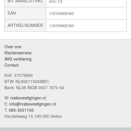
BIT AANSLUITING
torx TX
EAN
110109408360
ARTIKELNUMMER
110109408360
Over ons
Klantenservice
AVG verklaring
Contact
KvK: 37079960
BTW: NL806713458B01
Bank: NL08 INGB 0007 7670 54
W:
rvsbevestigingen.nl
E:
info@rvsbevestigingen.nl
T:
085-3031745
Handelsweg 15 1851NX Heiloo