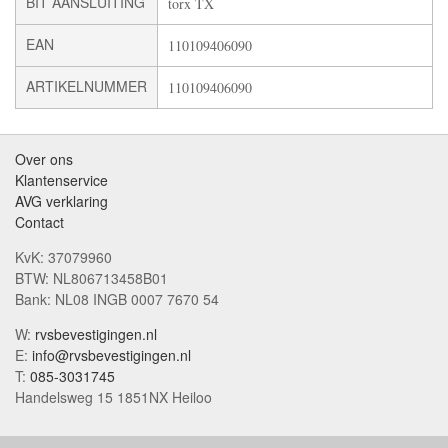
BIT AANSLUITING
torx TX
EAN
110109406090
ARTIKELNUMMER
110109406090
Over ons
Klantenservice
AVG verklaring
Contact
KvK: 37079960
BTW: NL806713458B01
Bank: NL08 INGB 0007 7670 54
W:
rvsbevestigingen.nl
E:
info@rvsbevestigingen.nl
T:
085-3031745
Handelsweg 15 1851NX Heiloo