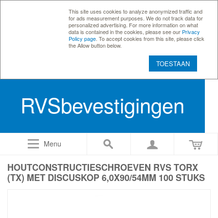
This site uses cookies to analyze anonymized traffic and
for ads measurement purposes. We do not track data for
personalized advertising. For more information on what
data is contained in the cookies, please see our
Privacy
Policy page
. To accept cookies from this site, please click
the Allow button below.
TOESTAAN
RVSbevestigingen
Menu
HOUTCONSTRUCTIESCHROEVEN RVS TORX
(TX) MET DISCUSKOP 6,0X90/54MM 100 STUKS