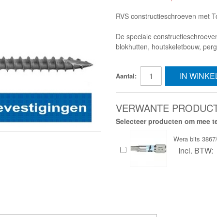
RVS constructieschroeven met Tor
De speciale constructieschroeven 
blokhutten, houtskeletbouw, perg
IN WINK
Aantal:
VERWANTE PRODUC
Selecteer producten om mee te
Wera bits 386
Incl. BTW: