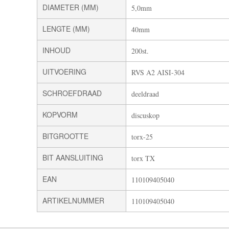
DIAMETER (MM)
5,0mm
LENGTE (MM)
40mm
INHOUD
200st.
UITVOERING
RVS A2 AISI-304
SCHROEFDRAAD
deeldraad
KOPVORM
discuskop
BITGROOTTE
torx-25
BIT AANSLUITING
torx TX
EAN
110109405040
ARTIKELNUMMER
110109405040