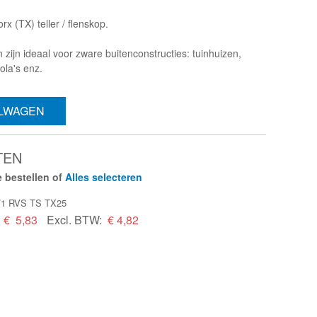
x (TX) teller / flenskop.
zijn ideaal voor zware buitenconstructies: tuinhuizen,
ola's enz.
ELWAGEN
TEN
 bestellen of
Alles selecteren
7/1 RVS TS TX25
€
5,83
Excl. BTW:
€ 4,82