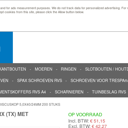
 and for ads measurement purposes. We do not track data for personalized advertising. For m
ept cookies from this site, please click the Allow button below.
n
KANTBOUTEN
MOEREN
RINGEN
SLOTBOUTEN / HOU
EVEN
SPAX SCHROEVEN RVS
SCHROEVEN VOOR TRESPA®/
MENTSKOFFERS RVS A4
SCHARNIEREN
TUINBESLAG RVS
ISCUSKOP 5,0X40/24MM 200 STUKS
 (TX) MET
OP VOORRAAD
Incl. BTW:
€
51,15
Excl. BTW:
€ 42,27