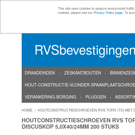
This site uses cookies to analyze anonymized traffic
cookies, please see our
Privacy Policy page
. To acc
RVSbevestiginge
DRAADEINDEN
ZESKANTBOUTEN
BINNENZES
HOUT-CONSTRUCTIE-VLONDER-SPAANPLAATSCHRO
VERANKERING-BORGING
PLUGGEN
ASSORTI
HOME
/
HOUTCONSTRUCTIESCHROEVEN RVS TORX (TX) MET D
HOUTCONSTRUCTIESCHROEVEN RVS TORX
DISCUSKOP 5,0X40/24MM 200 STUKS