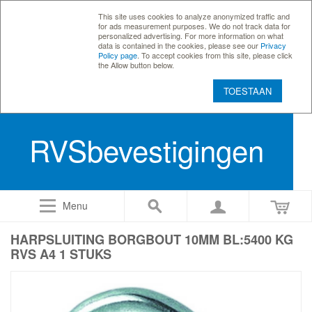
This site uses cookies to analyze anonymized traffic and
for ads measurement purposes. We do not track data for
personalized advertising. For more information on what
data is contained in the cookies, please see our
Privacy
Policy page
. To accept cookies from this site, please click
the Allow button below.
TOESTAAN
RVSbevestigingen
Menu
HARPSLUITING BORGBOUT 10MM BL:5400 KG
RVS A4 1 STUKS