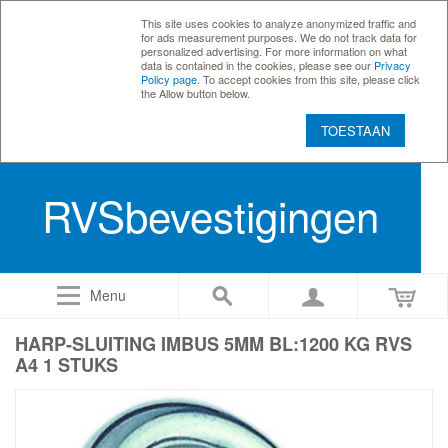
This site uses cookies to analyze anonymized traffic and
for ads measurement purposes. We do not track data for
personalized advertising. For more information on what
data is contained in the cookies, please see our
Privacy
Policy page
. To accept cookies from this site, please click
the Allow button below.
TOESTAAN
RVSbevestigingen
Menu
HARP-SLUITING IMBUS 5MM BL:1200 KG RVS
A4 1 STUKS