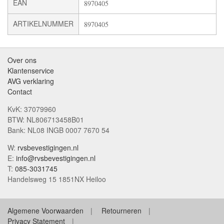
EAN
8970405
ARTIKELNUMMER
8970405
Over ons
Klantenservice
AVG verklaring
Contact
KvK: 37079960
BTW: NL806713458B01
Bank: NL08 INGB 0007 7670 54
W:
rvsbevestigingen.nl
E:
info@rvsbevestigingen.nl
T:
085-3031745
Handelsweg 15 1851NX Heiloo
Algemene Voorwaarden
Retourneren
Privacy Statement