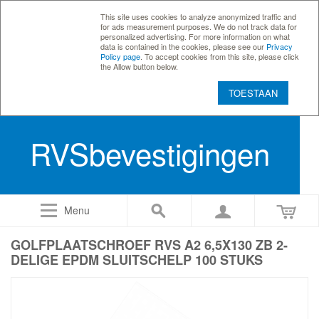
This site uses cookies to analyze anonymized traffic and
for ads measurement purposes. We do not track data for
personalized advertising. For more information on what
data is contained in the cookies, please see our
Privacy
Policy page
. To accept cookies from this site, please click
the Allow button below.
TOESTAAN
RVSbevestigingen
Menu
GOLFPLAATSCHROEF RVS A2 6,5X130 ZB 2-
DELIGE EPDM SLUITSCHELP 100 STUKS