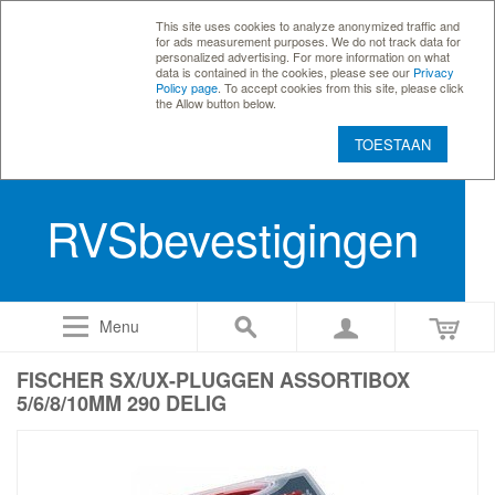
This site uses cookies to analyze anonymized traffic and
for ads measurement purposes. We do not track data for
personalized advertising. For more information on what
data is contained in the cookies, please see our
Privacy
Policy page
. To accept cookies from this site, please click
the Allow button below.
TOESTAAN
RVSbevestigingen
Menu
FISCHER SX/UX-PLUGGEN ASSORTIBOX
5/6/8/10MM 290 DELIG