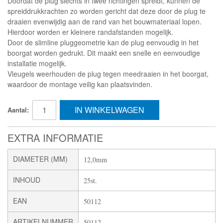
Doordat de plug slechts in twee richtingen spreidt, kunnen de
spreiddrukkrachten zo worden gericht dat deze door de plug te
draaien evenwijdig aan de rand van het bouwmateriaal lopen.
Hierdoor worden er kleinere randafstanden mogelijk.
Door de slimline pluggeometrie kan de plug eenvoudig in het
boorgat worden gedrukt. Dit maakt een snelle en eenvoudige
installatie mogelijk.
Vleugels weerhouden de plug tegen meedraaien in het boorgat,
waardoor de montage veilig kan plaatsvinden.
IN WINKELWAGEN
Aantal:
EXTRA INFORMATIE
DIAMETER (MM)
12,0mm
INHOUD
25st.
EAN
50112
ARTIKELNUMMER
50112