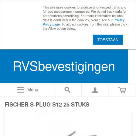
This site uses cookies to analyze anonymized traffic and
for ads measurement purposes. We do not track data for
personalized advertising. For more information on what
data is contained in the cookies, please see our
Privacy
Policy page
. To accept cookies from this site, please click
the Allow button below.
TOESTAAN
RVSbevestigingen
Menu
FISCHER S-PLUG S12 25 STUKS