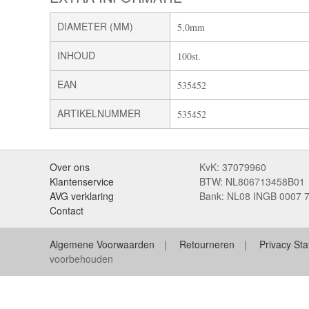
DIAMETER (MM)
5,0mm
INHOUD
100st.
EAN
535452
ARTIKELNUMMER
535452
Over ons
KvK: 37079960
Klantenservice
BTW: NL806713458B01
AVG verklaring
Bank: NL08 INGB 0007 
Contact
Algemene Voorwaarden
Retourneren
Privacy St
voorbehouden