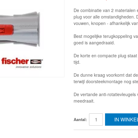
De combinatie van 2 materialen
plug voor alle omstandigheden. D
vouwen, knopen - afhankelijk va
Best mogelijke terugkoppeling va
goed is aangedraaid.
De korte en compacte plug staat
tijd.
De dunne kraag voorkomt dat de p
terwijl doorsteekmontage nog stee
De vertande anti-rotatievleugels
meedraait.
IN WINK
Aantal: