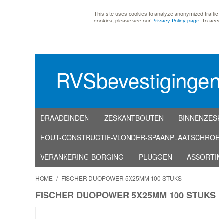
This site uses cookies to analyze anonymized traffic
cookies, please see our
Privacy Policy page
. To acc
RVSbevestiginge
DRAADEINDEN
ZESKANTBOUTEN
BINNENZES
HOUT-CONSTRUCTIE-VLONDER-SPAANPLAATSCHRO
VERANKERING-BORGING
PLUGGEN
ASSORTI
HOME
/
FISCHER DUOPOWER 5X25MM 100 STUKS
FISCHER DUOPOWER 5X25MM 100 STUKS