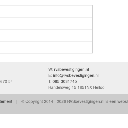
W:
rvsbevestigingen.nl
E:
info@rvsbevestigingen.nl
7670 54
T:
085-3031745
Handelsweg 15 1851NX Heiloo
atement
© Copyright 2014 - 2026 RVSbevestigingen.nl is een web