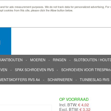
 and for ads measurement purposes. We do not track data for personalized advertising. For m
ept cookies from this site, please click the Allow button below.
n
KANTBOUTEN
MOEREN
RINGEN
SLOTBOUTEN / HOU
EVEN
SPAX SCHROEVEN RVS
SCHROEVEN VOOR TRESPA®/
MENTSKOFFERS RVS A4
SCHARNIEREN
TUINBESLAG RVS
OP VOORRAAD
Incl. BTW:
€
4,02
Excl. BTW:
€ 3,32