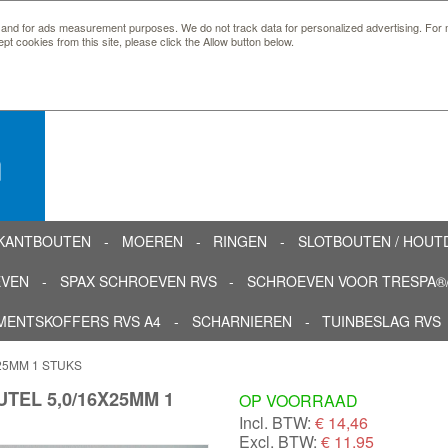
 and for ads measurement purposes. We do not track data for personalized advertising. For m
ept cookies from this site, please click the Allow button below.
n
KANTBOUTEN
MOEREN
RINGEN
SLOTBOUTEN / HOU
EVEN
SPAX SCHROEVEN RVS
SCHROEVEN VOOR TRESPA®/
MENTSKOFFERS RVS A4
SCHARNIEREN
TUINBESLAG RVS
25MM 1 STUKS
TEL 5,0/16X25MM 1
OP VOORRAAD
Incl. BTW:
€
14,46
Excl. BTW:
€ 11,95