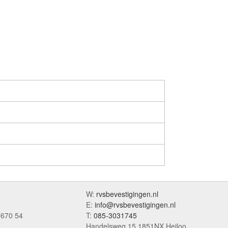
W:
rvsbevestigingen.nl
E:
info@rvsbevestigingen.nl
7670 54
T:
085-3031745
Handelsweg 15 1851NX Heiloo