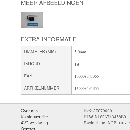
MEER AFBEELDINGEN
EXTRA INFORMATIE
DIAMETER (MM)
5,0mm
INHOUD
1st.
EAN
160008141355
ARTIKELNUMMER
160008141355
Over ons
KvK: 37079960
Klantenservice
BTW: NL806713458B01
AVG verklaring
Bank: NL08 INGB 0007 
Contact