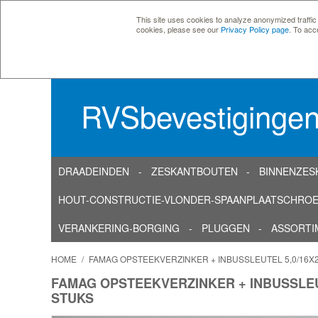
This site uses cookies to analyze anonymized traffic
cookies, please see our
Privacy Policy page
. To acc
RVSbevestiginge
DRAADEINDEN
ZESKANTBOUTEN
BINNENZES
HOUT-CONSTRUCTIE-VLONDER-SPAANPLAATSCHRO
VERANKERING-BORGING
PLUGGEN
ASSORTI
HOME
/
FAMAG OPSTEEKVERZINKER + INBUSSLEUTEL 5,0/16X
FAMAG OPSTEEKVERZINKER + INBUSSLEU
STUKS