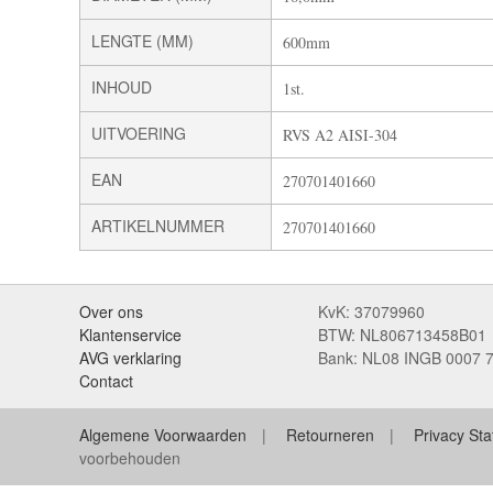
LENGTE (MM)
600mm
INHOUD
1st.
UITVOERING
RVS A2 AISI-304
EAN
270701401660
ARTIKELNUMMER
270701401660
Over ons
KvK: 37079960
Klantenservice
BTW: NL806713458B01
AVG verklaring
Bank: NL08 INGB 0007 
Contact
Algemene Voorwaarden
Retourneren
Privacy St
voorbehouden