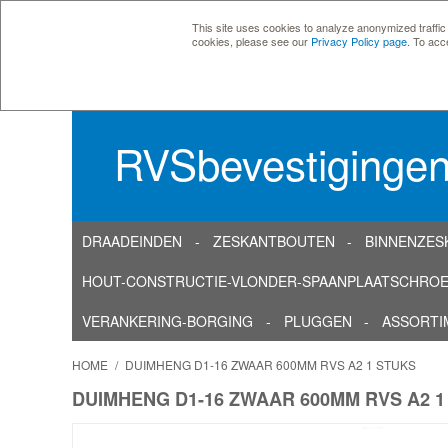
This site uses cookies to analyze anonymized traffic
cookies, please see our
Privacy Policy page
. To acc
RVSbevestiginge
DRAADEINDEN
ZESKANTBOUTEN
BINNENZES
HOUT-CONSTRUCTIE-VLONDER-SPAANPLAATSCHRO
VERANKERING-BORGING
PLUGGEN
ASSORTI
HOME
/
DUIMHENG D1-16 ZWAAR 600MM RVS A2 1 STUKS
DUIMHENG D1-16 ZWAAR 600MM RVS A2 1