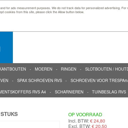
 and for ads measurement purposes. We do not track data for personalized advertising. For m
ept cookies from this site, please click the Allow button below.
n
KANTBOUTEN
MOEREN
RINGEN
SLOTBOUTEN / HOU
EVEN
SPAX SCHROEVEN RVS
SCHROEVEN VOOR TRESPA®/
MENTSKOFFERS RVS A4
SCHARNIEREN
TUINBESLAG RVS
 STUKS
OP VOORRAAD
Incl. BTW:
€
24,80
Excl. BTW:
€ 20,50