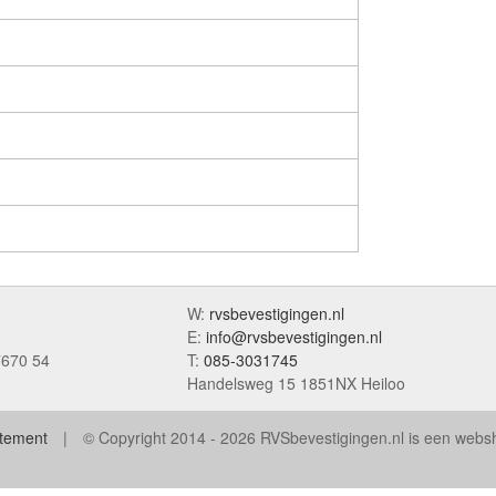
W:
rvsbevestigingen.nl
E:
info@rvsbevestigingen.nl
7670 54
T:
085-3031745
Handelsweg 15 1851NX Heiloo
atement
© Copyright 2014 - 2026 RVSbevestigingen.nl is een web