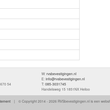
W:
rvsbevestigingen.nl
E:
info@rvsbevestigingen.nl
7670 54
T:
085-3031745
Handelsweg 15 1851NX Heiloo
atement
© Copyright 2014 - 2026 RVSbevestigingen.nl is een web