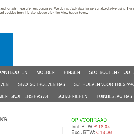
 and for ads measurement purposes. We do not track data for personalized advertising. For m
ept cookies from this site, please click the Allow button below.
n
KANTBOUTEN
MOEREN
RINGEN
SLOTBOUTEN / HOU
EVEN
SPAX SCHROEVEN RVS
SCHROEVEN VOOR TRESPA®/
MENTSKOFFERS RVS A4
SCHARNIEREN
TUINBESLAG RVS
UKS
OP VOORRAAD
Incl. BTW:
€
16,04
Excl. BTW:
€ 13,26