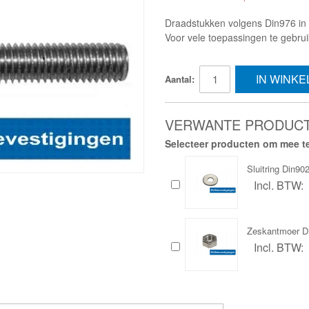
Draadstukken volgens Din976 in R
Voor vele toepassingen te gebru
IN WINK
Aantal:
VERWANTE PRODUC
Selecteer producten om mee te
Sluitring Din
Incl. BTW:
Zeskantmoer D
Incl. BTW: