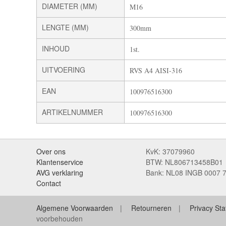
DIAMETER (MM)
M16
LENGTE (MM)
300mm
INHOUD
1st.
UITVOERING
RVS A4 AISI-316
EAN
100976516300
ARTIKELNUMMER
100976516300
Over ons
KvK: 37079960
Klantenservice
BTW: NL806713458B01
AVG verklaring
Bank: NL08 INGB 0007 
Contact
Algemene Voorwaarden
Retourneren
Privacy St
voorbehouden