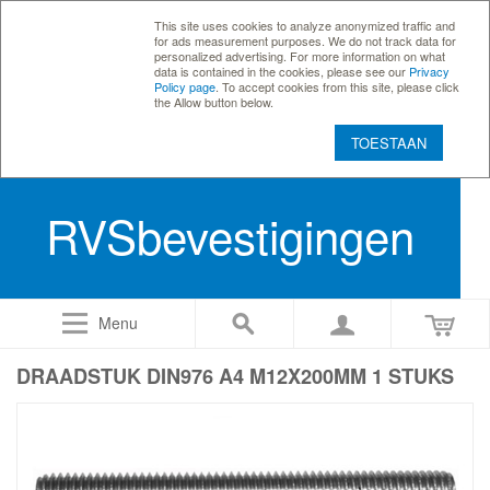
This site uses cookies to analyze anonymized traffic and
for ads measurement purposes. We do not track data for
personalized advertising. For more information on what
data is contained in the cookies, please see our
Privacy
Policy page
. To accept cookies from this site, please click
the Allow button below.
TOESTAAN
RVSbevestigingen
Menu
DRAADSTUK DIN976 A4 M12X200MM 1 STUKS