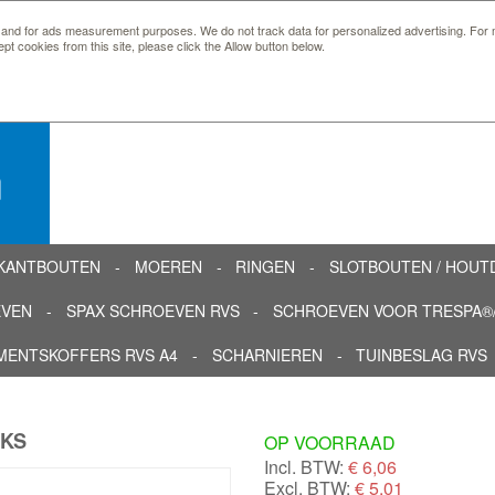
 and for ads measurement purposes. We do not track data for personalized advertising. For m
ept cookies from this site, please click the Allow button below.
n
KANTBOUTEN
MOEREN
RINGEN
SLOTBOUTEN / HOU
EVEN
SPAX SCHROEVEN RVS
SCHROEVEN VOOR TRESPA®/
MENTSKOFFERS RVS A4
SCHARNIEREN
TUINBESLAG RVS
UKS
OP VOORRAAD
Incl. BTW:
€
6,06
Excl. BTW:
€ 5,01