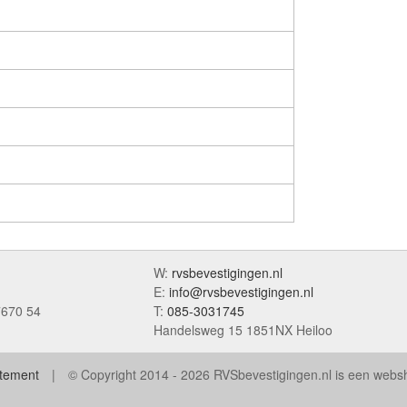
W:
rvsbevestigingen.nl
E:
info@rvsbevestigingen.nl
7670 54
T:
085-3031745
Handelsweg 15 1851NX Heiloo
atement
© Copyright 2014 - 2026 RVSbevestigingen.nl is een web