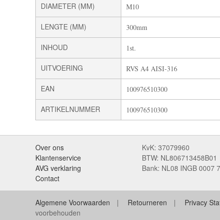
DIAMETER (MM)
M10
LENGTE (MM)
300mm
INHOUD
1st.
UITVOERING
RVS A4 AISI-316
EAN
100976510300
ARTIKELNUMMER
100976510300
Over ons
KvK: 37079960
Klantenservice
BTW: NL806713458B01
AVG verklaring
Bank: NL08 INGB 0007 
Contact
Algemene Voorwaarden
Retourneren
Privacy St
voorbehouden