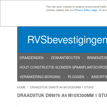
This site uses cookies to analyze anonymized traffic
cookies, please see our
Privacy Policy page
. To acc
RVSbevestiginge
DRAADEINDEN
ZESKANTBOUTEN
BINNENZES
HOUT-CONSTRUCTIE-VLONDER-SPAANPLAATSCHRO
VERANKERING-BORGING
PLUGGEN
ASSORTI
HOME
/
DRAADSTUK DIN976 A4 M10X300MM 1 STUKS
DRAADSTUK DIN976 A4 M10X300MM 1 ST