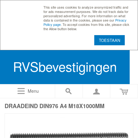
This site uses cookies to analyze anonymized traffic and
for ads measurement purposes. We do not track data for
personalized advertising. For more information on what
data is contained in the cookies, please see our
Privacy
Policy page
. To accept cookies from this site, please click
the Allow button below.
TOESTAAN
RVSbevestigingen
Menu
DRAADEIND DIN976 A4 M18X1000MM