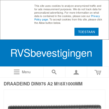
This site uses cookies to analyze anonymized traffic and
for ads measurement purposes. We do not track data for
personalized advertising. For more information on what
data is contained in the cookies, please see our
Privacy
Policy page
. To accept cookies from this site, please click
the Allow button below.
TOESTAAN
RVSbevestigingen
Menu
DRAADEIND DIN976 A2 M18X1000MM