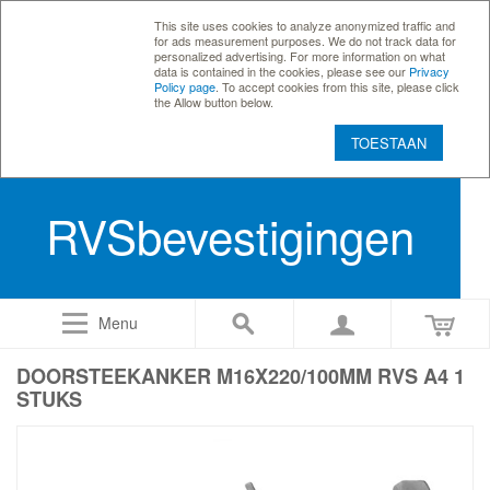
This site uses cookies to analyze anonymized traffic and
for ads measurement purposes. We do not track data for
personalized advertising. For more information on what
data is contained in the cookies, please see our
Privacy
Policy page
. To accept cookies from this site, please click
the Allow button below.
TOESTAAN
RVSbevestigingen
Menu
DOORSTEEKANKER M16X220/100MM RVS A4 1
STUKS