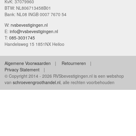
KvK: 37079960
BTW: NL806713458B01
Bank: NL08 INGB 0007 7670 54
W:
rvsbevestigingen.nl
E:
info@rvsbevestigingen.nl
T:
085-3031745
Handelsweg 15 1851NX Heiloo
Algemene Voorwaarden
Retourneren
Privacy Statement
© Copyright 2014 - 2026 RVSbevestigingen.nl is een webshop
van
schroevengroothandel.nl
, alle rechten voorbehouden