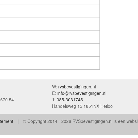
W:
rvsbevestigingen.nl
E:
info@rvsbevestigingen.nl
7670 54
T:
085-3031745
Handelsweg 15 1851NX Heiloo
atement
© Copyright 2014 - 2026 RVSbevestigingen.nl is een web