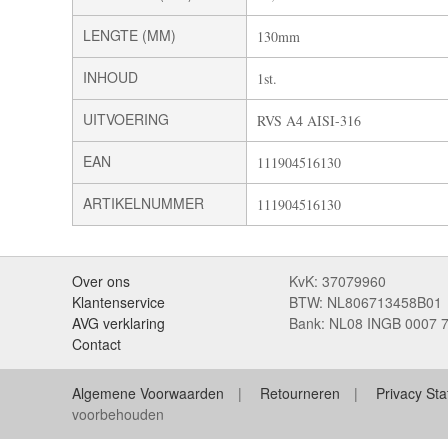
LENGTE (MM)
130mm
INHOUD
1st.
UITVOERING
RVS A4 AISI-316
EAN
111904516130
ARTIKELNUMMER
111904516130
Over ons
KvK: 37079960
Klantenservice
BTW: NL806713458B01
AVG verklaring
Bank: NL08 INGB 0007 
Contact
Algemene Voorwaarden
Retourneren
Privacy St
voorbehouden