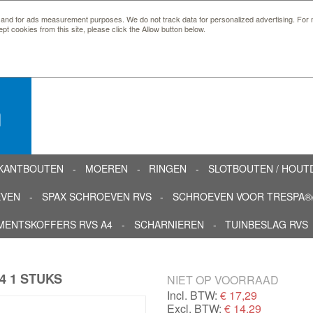
 and for ads measurement purposes. We do not track data for personalized advertising. For m
ept cookies from this site, please click the Allow button below.
n
KANTBOUTEN
MOEREN
RINGEN
SLOTBOUTEN / HOU
EVEN
SPAX SCHROEVEN RVS
SCHROEVEN VOOR TRESPA®/
MENTSKOFFERS RVS A4
SCHARNIEREN
TUINBESLAG RVS
4 1 STUKS
NIET OP VOORRAAD
Incl. BTW:
€
17,29
Excl. BTW:
€ 14,29