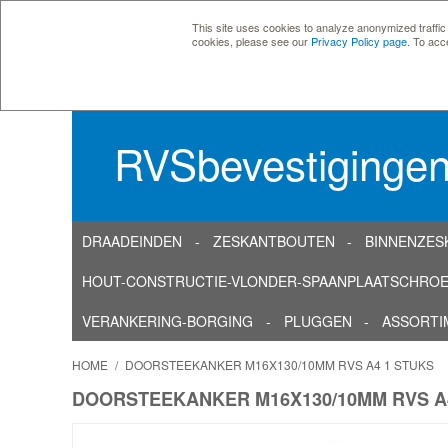
This site uses cookies to analyze anonymized traffic
cookies, please see our
Privacy Policy page
. To acc
RVSbevestiginge
DRAADEINDEN
ZESKANTBOUTEN
BINNENZES
HOUT-CONSTRUCTIE-VLONDER-SPAANPLAATSCHRO
VERANKERING-BORGING
PLUGGEN
ASSORTI
HOME
/
DOORSTEEKANKER M16X130/10MM RVS A4 1 STUKS
DOORSTEEKANKER M16X130/10MM RVS A