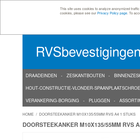
This site uses cookies to analyze anonymized traffic
cookies, please see our
Privacy Policy page
. To acc
RVSbevestiginge
DRAADEINDEN
ZESKANTBOUTEN
BINNENZES
HOUT-CONSTRUCTIE-VLONDER-SPAANPLAATSCHRO
VERANKERING-BORGING
PLUGGEN
ASSORTI
HOME
/
DOORSTEEKANKER M10X135/55MM RVS A4 1 STUKS
DOORSTEEKANKER M10X135/55MM RVS A