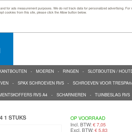
 and for ads measurement purposes. We do not track data for personalized advertising. For m
ept cookies from this site, please click the Allow button below.
n
KANTBOUTEN
MOEREN
RINGEN
SLOTBOUTEN / HOU
EVEN
SPAX SCHROEVEN RVS
SCHROEVEN VOOR TRESPA®/
MENTSKOFFERS RVS A4
SCHARNIEREN
TUINBESLAG RVS
4 1 STUKS
OP VOORRAAD
Incl. BTW:
€
7,05
Excl. BTW:
€ 5,83