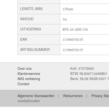
LENGTE (MM)
135mm
INHOUD
1st.
UITVOERING
RVS A4 AISI-316
EAN
111904510135
ARTIKELNUMMER
111904510135
Over ons
KvK: 37079960
Klantenservice
BTW: NL806713458B01
AVG verklaring
Bank: NL08 INGB 0007 
Contact
Algemene Voorwaarden
Retourneren
Privacy St
voorbehouden