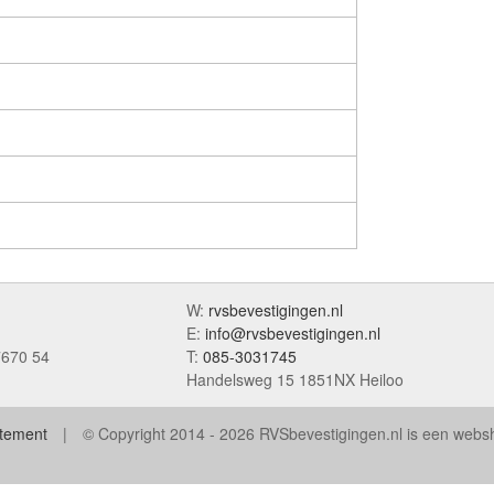
W:
rvsbevestigingen.nl
E:
info@rvsbevestigingen.nl
7670 54
T:
085-3031745
Handelsweg 15 1851NX Heiloo
atement
© Copyright 2014 - 2026 RVSbevestigingen.nl is een web