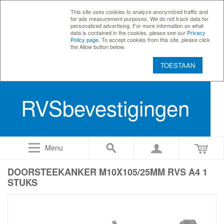
This site uses cookies to analyze anonymized traffic and
for ads measurement purposes. We do not track data for
personalized advertising. For more information on what
data is contained in the cookies, please see our
Privacy
Policy page
. To accept cookies from this site, please click
the Allow button below.
TOESTAAN
RVSbevestigingen
Menu
DOORSTEEKANKER M10X105/25MM RVS A4 1
STUKS