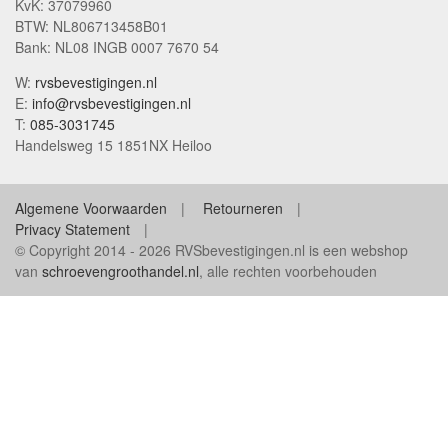
KvK: 37079960
BTW: NL806713458B01
Bank: NL08 INGB 0007 7670 54
W:
rvsbevestigingen.nl
E:
info@rvsbevestigingen.nl
T:
085-3031745
Handelsweg 15 1851NX Heiloo
Algemene Voorwaarden
Retourneren
Privacy Statement
© Copyright 2014 - 2026 RVSbevestigingen.nl is een webshop
van
schroevengroothandel.nl
, alle rechten voorbehouden