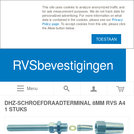
This site uses cookies to analyze anonymized traffic and
for ads measurement purposes. We do not track data for
personalized advertising. For more information on what
data is contained in the cookies, please see our
Privacy
Policy page
. To accept cookies from this site, please click
the Allow button below.
TOESTAAN
RVSbevestigingen
Menu
DHZ-SCHROEFDRAADTERMINAL 8MM RVS A4
1 STUKS