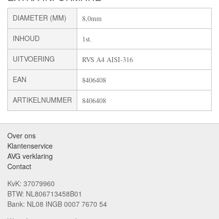
DIAMETER (MM)
8,0mm
INHOUD
1st.
UITVOERING
RVS A4 AISI-316
EAN
8406408
ARTIKELNUMMER
8406408
Over ons
Klantenservice
AVG verklaring
Contact
KvK: 37079960
BTW: NL806713458B01
Bank: NL08 INGB 0007 7670 54