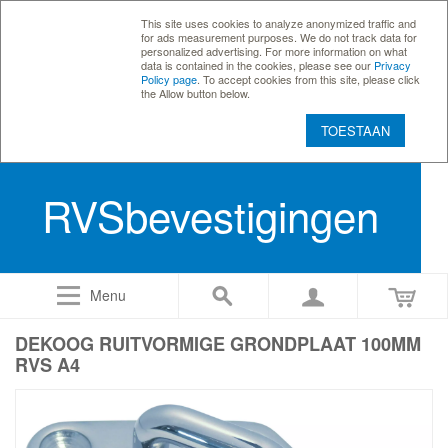
This site uses cookies to analyze anonymized traffic and
for ads measurement purposes. We do not track data for
personalized advertising. For more information on what
data is contained in the cookies, please see our
Privacy
Policy page
. To accept cookies from this site, please click
the Allow button below.
TOESTAAN
RVSbevestigingen
Menu
DEKOOG RUITVORMIGE GRONDPLAAT 100MM
RVS A4