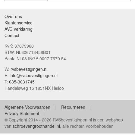
Over ons
Klantenservice
AVG verklaring
Contact
KvK: 37079960
BTW: NL806713458B01
Bank: NL08 INGB 0007 7670 54
W:
rvsbevestigingen.nl
E:
info@rvsbevestigingen.nl
T:
085-3031745
Handelsweg 15 1851NX Heiloo
Algemene Voorwaarden
Retourneren
Privacy Statement
© Copyright 2014 - 2026 RVSbevestigingen.nl is een webshop
van
schroevengroothandel.nl
, alle rechten voorbehouden