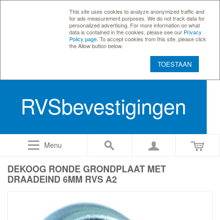
This site uses cookies to analyze anonymized traffic and
for ads measurement purposes. We do not track data for
personalized advertising. For more information on what
data is contained in the cookies, please see our
Privacy
Policy page
. To accept cookies from this site, please click
the Allow button below.
TOESTAAN
RVSbevestigingen
Menu
DEKOOG RONDE GRONDPLAAT MET
DRAADEIND 6MM RVS A2