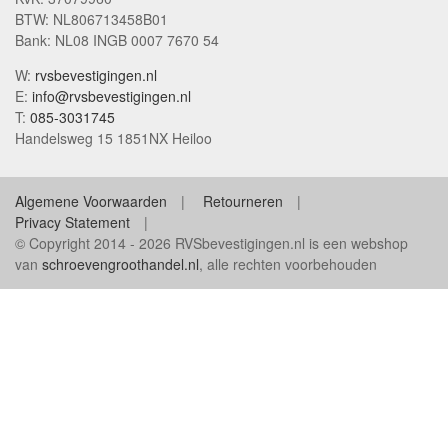
BTW: NL806713458B01
Bank: NL08 INGB 0007 7670 54
W:
rvsbevestigingen.nl
E:
info@rvsbevestigingen.nl
T:
085-3031745
Handelsweg 15 1851NX Heiloo
Algemene Voorwaarden
Retourneren
Privacy Statement
© Copyright 2014 - 2026 RVSbevestigingen.nl is een webshop
van
schroevengroothandel.nl
, alle rechten voorbehouden