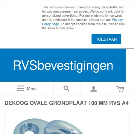
This site uses cookies to analyze anonymized traffic and
for ads measurement purposes. We do not track data for
personalized advertising. For more information on what
data is contained in the cookies, please see our
Privacy
Policy page
. To accept cookies from this site, please click
the Allow button below.
TOESTAAN
RVSbevestigingen
Menu
DEKOOG OVALE GRONDPLAAT 100 MM RVS A4