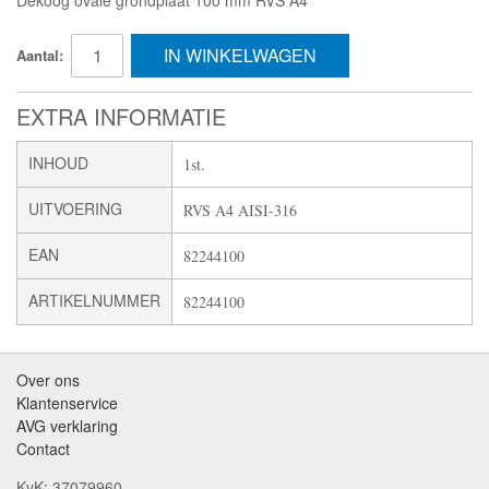
IN WINKELWAGEN
Aantal:
EXTRA INFORMATIE
INHOUD
1st.
UITVOERING
RVS A4 AISI-316
EAN
82244100
ARTIKELNUMMER
82244100
Over ons
Klantenservice
AVG verklaring
Contact
KvK: 37079960