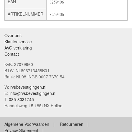
EAN
8259406
ARTIKELNUMMER
8259406
Over ons
Klantenservice
AVG verklaring
Contact
KvK: 37079960
BTW: NL806713458B01
Bank: NL08 INGB 0007 7670 54
W:
rvsbevestigingen.nl
E:
info@rvsbevestigingen.nl
T:
085-3031745
Handelsweg 15 1851NX Heiloo
Algemene Voorwaarden
Retourneren
Privacy Statement