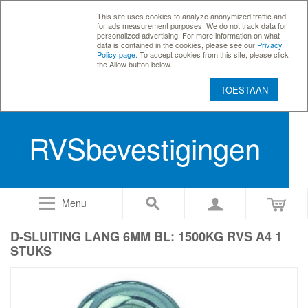
This site uses cookies to analyze anonymized traffic and
for ads measurement purposes. We do not track data for
personalized advertising. For more information on what
data is contained in the cookies, please see our
Privacy
Policy page
. To accept cookies from this site, please click
the Allow button below.
TOESTAAN
RVSbevestigingen
Menu
D-SLUITING LANG 6MM BL: 1500KG RVS A4 1
STUKS