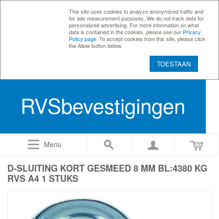
This site uses cookies to analyze anonymized traffic and
for ads measurement purposes. We do not track data for
personalized advertising. For more information on what
data is contained in the cookies, please see our
Privacy
Policy page
. To accept cookies from this site, please click
the Allow button below.
TOESTAAN
RVSbevestigingen
Menu
D-SLUITING KORT GESMEED 8 MM BL:4380 KG
RVS A4 1 STUKS