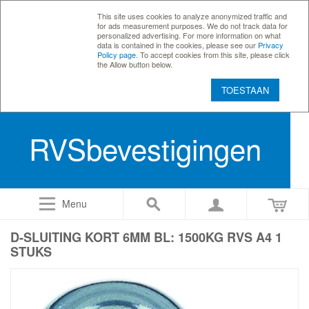
This site uses cookies to analyze anonymized traffic and
for ads measurement purposes. We do not track data for
personalized advertising. For more information on what
data is contained in the cookies, please see our
Privacy
Policy page
. To accept cookies from this site, please click
the Allow button below.
TOESTAAN
RVSbevestigingen
Menu
D-SLUITING KORT 6MM BL: 1500KG RVS A4 1
STUKS