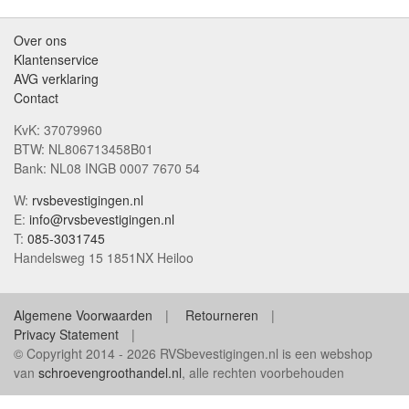
Over ons
Klantenservice
AVG verklaring
Contact
KvK: 37079960
BTW: NL806713458B01
Bank: NL08 INGB 0007 7670 54
W:
rvsbevestigingen.nl
E:
info@rvsbevestigingen.nl
T:
085-3031745
Handelsweg 15 1851NX Heiloo
Algemene Voorwaarden
Retourneren
Privacy Statement
© Copyright 2014 - 2026 RVSbevestigingen.nl is een webshop
van
schroevengroothandel.nl
, alle rechten voorbehouden