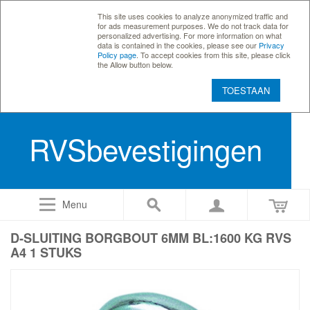
This site uses cookies to analyze anonymized traffic and
for ads measurement purposes. We do not track data for
personalized advertising. For more information on what
data is contained in the cookies, please see our
Privacy
Policy page
. To accept cookies from this site, please click
the Allow button below.
TOESTAAN
RVSbevestigingen
Menu
D-SLUITING BORGBOUT 6MM BL:1600 KG RVS
A4 1 STUKS