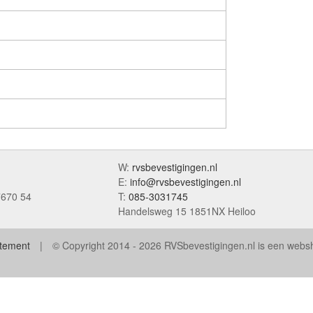
W:
rvsbevestigingen.nl
E:
info@rvsbevestigingen.nl
7670 54
T:
085-3031745
Handelsweg 15 1851NX Heiloo
atement
© Copyright 2014 - 2026 RVSbevestigingen.nl is een web