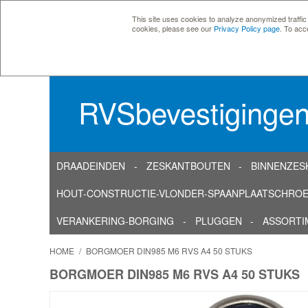
This site uses cookies to analyze anonymized traffic
cookies, please see our
Privacy Policy page
. To acc
RVSbevestiginge
DRAADEINDEN
ZESKANTBOUTEN
BINNENZES
HOUT-CONSTRUCTIE-VLONDER-SPAANPLAATSCHRO
VERANKERING-BORGING
PLUGGEN
ASSORTI
HOME
/
BORGMOER DIN985 M6 RVS A4 50 STUKS
BORGMOER DIN985 M6 RVS A4 50 STUKS