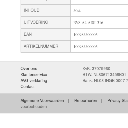
INHOUD
50st.
UITVOERING
RVS A4 AISI-316
EAN
100985500006
ARTIKELNUMMER
100985500006
Over ons
KvK: 37079960
Klantenservice
BTW: NL806713458B01
AVG verklaring
Bank: NL08 INGB 0007 
Contact
Algemene Voorwaarden
Retourneren
Privacy St
voorbehouden