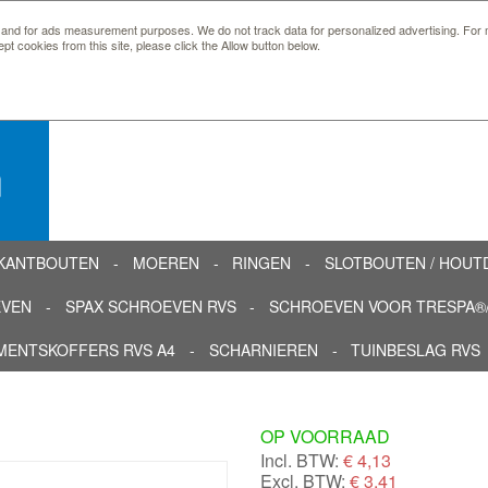
 and for ads measurement purposes. We do not track data for personalized advertising. For m
ept cookies from this site, please click the Allow button below.
n
KANTBOUTEN
MOEREN
RINGEN
SLOTBOUTEN / HOU
EVEN
SPAX SCHROEVEN RVS
SCHROEVEN VOOR TRESPA®/
MENTSKOFFERS RVS A4
SCHARNIEREN
TUINBESLAG RVS
OP VOORRAAD
Incl. BTW:
€
4,13
Excl. BTW:
€ 3,41