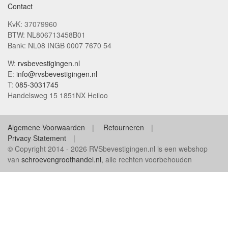
Contact
KvK: 37079960
BTW: NL806713458B01
Bank: NL08 INGB 0007 7670 54
W:
rvsbevestigingen.nl
E:
info@rvsbevestigingen.nl
T:
085-3031745
Handelsweg 15 1851NX Heiloo
Algemene Voorwaarden
Retourneren
Privacy Statement
© Copyright 2014 - 2026 RVSbevestigingen.nl is een webshop
van
schroevengroothandel.nl
, alle rechten voorbehouden