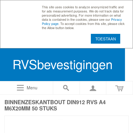
This site uses cookies to analyze anonymized traffic and
for ads measurement purposes. We do not track data for
personalized advertising. For more information on what
data is contained in the cookies, please see our
Privacy
Policy page
. To accept cookies from this site, please click
the Allow button below.
TOESTAAN
RVSbevestigingen
Menu
BINNENZESKANTBOUT DIN912 RVS A4
M6X20MM 50 STUKS