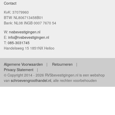
Contact
KvK: 37079960
BTW: NL806713458B01
Bank: NL08 INGB 0007 7670 54
W:
rvsbevestigingen.nl
E:
info@rvsbevestigingen.nl
T:
085-3031745
Handelsweg 15 1851NX Heiloo
Algemene Voorwaarden
Retourneren
Privacy Statement
© Copyright 2014 - 2026 RVSbevestigingen.nl is een webshop
van
schroevengroothandel.nl
, alle rechten voorbehouden