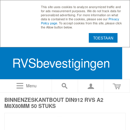
This site uses cookies to analyze anonymized traffic and
for ads measurement purposes. We do not track data for
personalized advertising. For more information on what
data is contained in the cookies, please see our
Privacy
Policy page
. To accept cookies from this site, please click
the Allow button below.
TOESTAAN
RVSbevestigingen
Menu
BINNENZESKANTBOUT DIN912 RVS A2
M8X80MM 50 STUKS