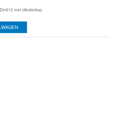
in912 met cilinderkop.
ELWAGEN