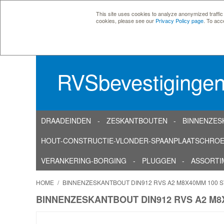
This site uses cookies to analyze anonymized traffic
cookies, please see our
Privacy Policy page
. To acc
RVSbevestiginge
DRAADEINDEN
ZESKANTBOUTEN
BINNENZES
HOUT-CONSTRUCTIE-VLONDER-SPAANPLAATSCHRO
VERANKERING-BORGING
PLUGGEN
ASSORTI
HOME
/
BINNENZESKANTBOUT DIN912 RVS A2 M8X40MM 100 
BINNENZESKANTBOUT DIN912 RVS A2 M8