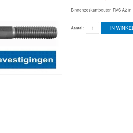
Binnenzeskantbouten RVS A2 in D
IN WINK
Aantal: