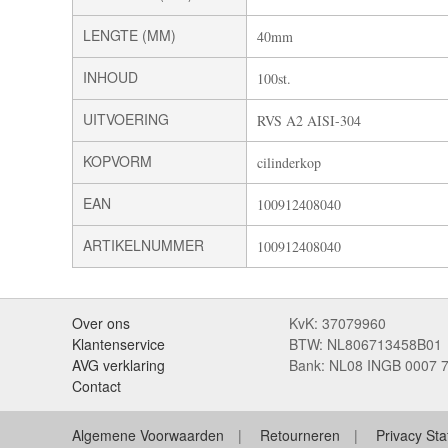
LENGTE (MM)
40mm
INHOUD
100st.
UITVOERING
RVS A2 AISI-304
KOPVORM
cilinderkop
EAN
100912408040
ARTIKELNUMMER
100912408040
Over ons
KvK: 37079960
Klantenservice
BTW: NL806713458B01
AVG verklaring
Bank: NL08 INGB 0007 
Contact
Algemene Voorwaarden
Retourneren
Privacy St