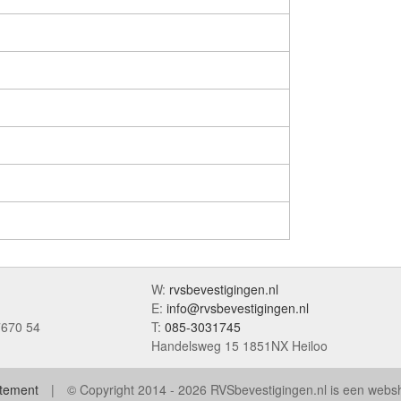
W:
rvsbevestigingen.nl
E:
info@rvsbevestigingen.nl
7670 54
T:
085-3031745
Handelsweg 15 1851NX Heiloo
atement
© Copyright 2014 - 2026 RVSbevestigingen.nl is een web