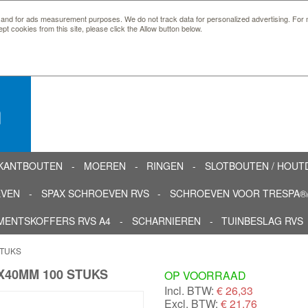
 and for ads measurement purposes. We do not track data for personalized advertising. For m
ept cookies from this site, please click the Allow button below.
n
KANTBOUTEN
MOEREN
RINGEN
SLOTBOUTEN / HOU
EVEN
SPAX SCHROEVEN RVS
SCHROEVEN VOOR TRESPA®/
MENTSKOFFERS RVS A4
SCHARNIEREN
TUINBESLAG RVS
STUKS
X40MM 100 STUKS
OP VOORRAAD
Incl. BTW:
€
26,33
Excl. BTW:
€ 21,76