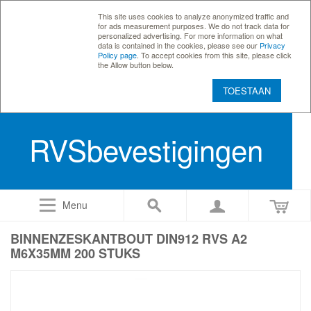
This site uses cookies to analyze anonymized traffic and
for ads measurement purposes. We do not track data for
personalized advertising. For more information on what
data is contained in the cookies, please see our
Privacy
Policy page
. To accept cookies from this site, please click
the Allow button below.
TOESTAAN
RVSbevestigingen
Menu
BINNENZESKANTBOUT DIN912 RVS A2
M6X35MM 200 STUKS