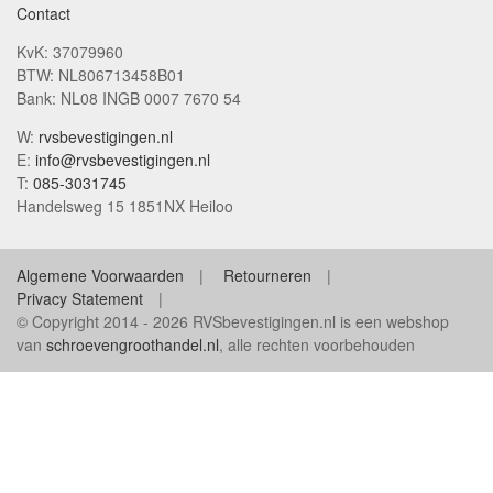
Contact
KvK: 37079960
BTW: NL806713458B01
Bank: NL08 INGB 0007 7670 54
W:
rvsbevestigingen.nl
E:
info@rvsbevestigingen.nl
T:
085-3031745
Handelsweg 15 1851NX Heiloo
Algemene Voorwaarden
Retourneren
Privacy Statement
© Copyright 2014 - 2026 RVSbevestigingen.nl is een webshop
van
schroevengroothandel.nl
, alle rechten voorbehouden