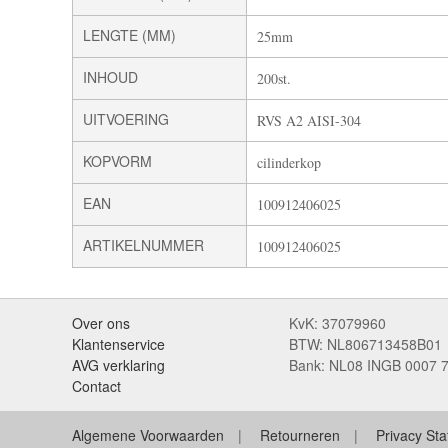
LENGTE (MM)
25mm
INHOUD
200st.
UITVOERING
RVS A2 AISI-304
KOPVORM
cilinderkop
EAN
100912406025
ARTIKELNUMMER
100912406025
Over ons
KvK: 37079960
Klantenservice
BTW: NL806713458B01
AVG verklaring
Bank: NL08 INGB 0007 
Contact
Algemene Voorwaarden
Retourneren
Privacy St