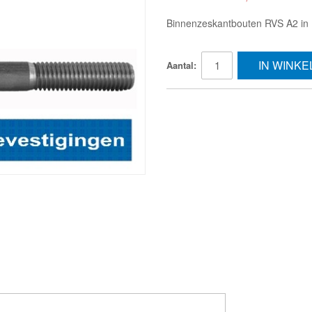
Binnenzeskantbouten RVS A2 in D
IN WINK
Aantal: