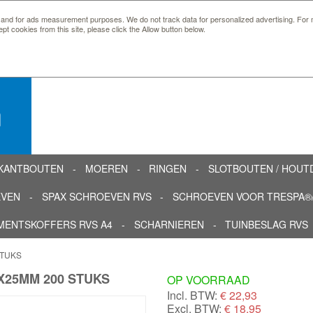
 and for ads measurement purposes. We do not track data for personalized advertising. For m
ept cookies from this site, please click the Allow button below.
n
KANTBOUTEN
MOEREN
RINGEN
SLOTBOUTEN / HOU
EVEN
SPAX SCHROEVEN RVS
SCHROEVEN VOOR TRESPA®/
MENTSKOFFERS RVS A4
SCHARNIEREN
TUINBESLAG RVS
STUKS
X25MM 200 STUKS
OP VOORRAAD
Incl. BTW:
€
22,93
Excl. BTW:
€ 18,95