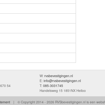
W:
rvsbevestigingen.nl
E:
info@rvsbevestigingen.nl
7670 54
T:
085-3031745
Handelsweg 15 1851NX Heiloo
atement
© Copyright 2014 - 2026 RVSbevestigingen.nl is een web