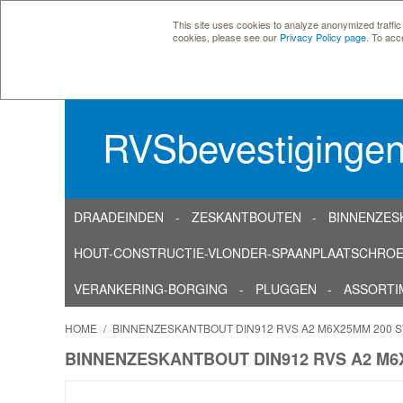
This site uses cookies to analyze anonymized traffic
cookies, please see our
Privacy Policy page
. To acc
RVSbevestiginge
DRAADEINDEN
ZESKANTBOUTEN
BINNENZES
HOUT-CONSTRUCTIE-VLONDER-SPAANPLAATSCHRO
VERANKERING-BORGING
PLUGGEN
ASSORTI
HOME
/
BINNENZESKANTBOUT DIN912 RVS A2 M6X25MM 200 
BINNENZESKANTBOUT DIN912 RVS A2 M6