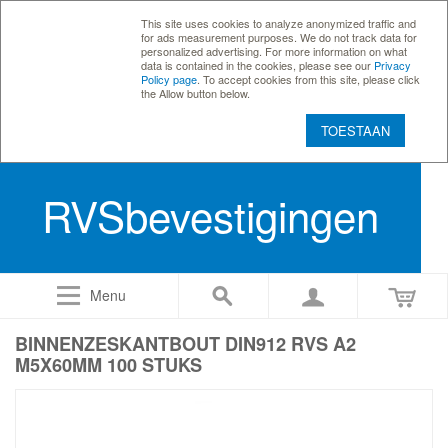
This site uses cookies to analyze anonymized traffic and
for ads measurement purposes. We do not track data for
personalized advertising. For more information on what
data is contained in the cookies, please see our
Privacy
Policy page
. To accept cookies from this site, please click
the Allow button below.
TOESTAAN
RVSbevestigingen
Menu
BINNENZESKANTBOUT DIN912 RVS A2
M5X60MM 100 STUKS