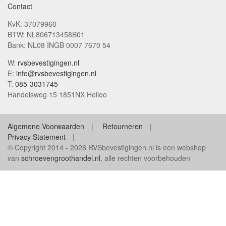
Contact
KvK: 37079960
BTW: NL806713458B01
Bank: NL08 INGB 0007 7670 54
W:
rvsbevestigingen.nl
E:
info@rvsbevestigingen.nl
T:
085-3031745
Handelsweg 15 1851NX Heiloo
Algemene Voorwaarden
Retourneren
Privacy Statement
© Copyright 2014 - 2026 RVSbevestigingen.nl is een webshop
van
schroevengroothandel.nl
, alle rechten voorbehouden