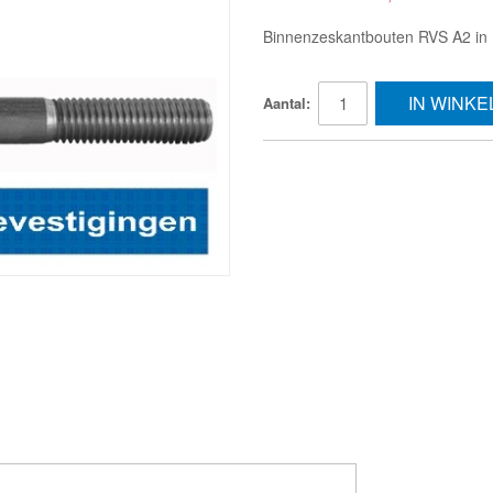
Binnenzeskantbouten RVS A2 in D
IN WINK
Aantal: