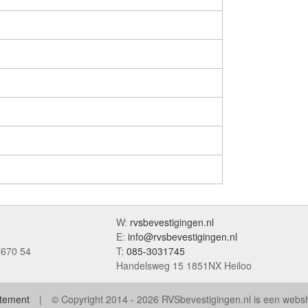
W:
rvsbevestigingen.nl
E:
info@rvsbevestigingen.nl
7670 54
T:
085-3031745
Handelsweg 15 1851NX Heiloo
atement
© Copyright 2014 - 2026 RVSbevestigingen.nl is een web