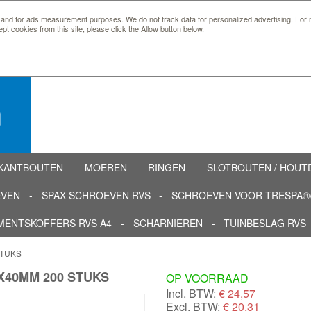
 and for ads measurement purposes. We do not track data for personalized advertising. For m
ept cookies from this site, please click the Allow button below.
n
KANTBOUTEN
MOEREN
RINGEN
SLOTBOUTEN / HOU
EVEN
SPAX SCHROEVEN RVS
SCHROEVEN VOOR TRESPA®/
MENTSKOFFERS RVS A4
SCHARNIEREN
TUINBESLAG RVS
STUKS
X40MM 200 STUKS
OP VOORRAAD
Incl. BTW:
€
24,57
Excl. BTW:
€ 20,31