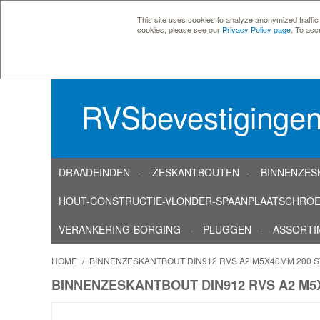
This site uses cookies to analyze anonymized traffic
cookies, please see our
Privacy Policy page
. To acc
RVSbevestiginge
DRAADEINDEN
ZESKANTBOUTEN
BINNENZES
HOUT-CONSTRUCTIE-VLONDER-SPAANPLAATSCHRO
VERANKERING-BORGING
PLUGGEN
ASSORTI
HOME
/
BINNENZESKANTBOUT DIN912 RVS A2 M5X40MM 200 
BINNENZESKANTBOUT DIN912 RVS A2 M5