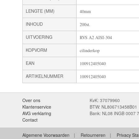
LENGTE (MM)
40mm
INHOUD
200st.
UITVOERING
RVS A2 AISI-304
KOPVORM
cilinderkop
EAN
100912405040
ARTIKELNUMMER
100912405040
Over ons
KvK: 37079960
Klantenservice
BTW: NL806713458B01
AVG verklaring
Bank: NL08 INGB 0007 
Contact
Algemene Voorwaarden
Retourneren
Privacy St