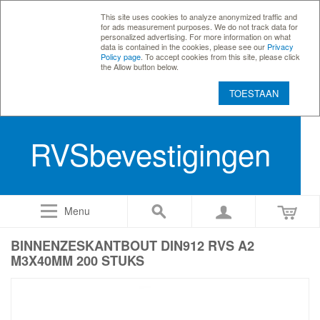
This site uses cookies to analyze anonymized traffic and
for ads measurement purposes. We do not track data for
personalized advertising. For more information on what
data is contained in the cookies, please see our
Privacy
Policy page
. To accept cookies from this site, please click
the Allow button below.
TOESTAAN
RVSbevestigingen
Menu
BINNENZESKANTBOUT DIN912 RVS A2
M3X40MM 200 STUKS