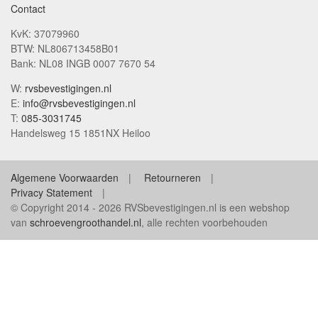
Contact
KvK: 37079960
BTW: NL806713458B01
Bank: NL08 INGB 0007 7670 54
W:
rvsbevestigingen.nl
E:
info@rvsbevestigingen.nl
T:
085-3031745
Handelsweg 15 1851NX Heiloo
Algemene Voorwaarden
Retourneren
Privacy Statement
© Copyright 2014 - 2026 RVSbevestigingen.nl is een webshop
van
schroevengroothandel.nl
, alle rechten voorbehouden