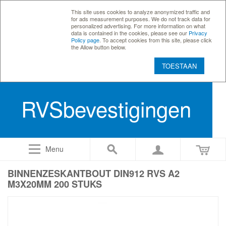
This site uses cookies to analyze anonymized traffic and
for ads measurement purposes. We do not track data for
personalized advertising. For more information on what
data is contained in the cookies, please see our
Privacy
Policy page
. To accept cookies from this site, please click
the Allow button below.
TOESTAAN
RVSbevestigingen
Menu
BINNENZESKANTBOUT DIN912 RVS A2
M3X20MM 200 STUKS