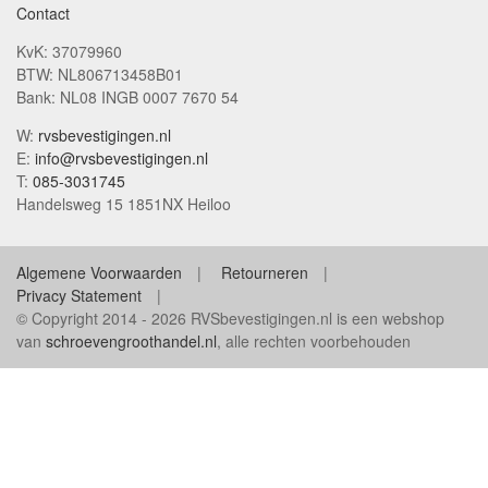
Contact
KvK: 37079960
BTW: NL806713458B01
Bank: NL08 INGB 0007 7670 54
W:
rvsbevestigingen.nl
E:
info@rvsbevestigingen.nl
T:
085-3031745
Handelsweg 15 1851NX Heiloo
Algemene Voorwaarden
Retourneren
Privacy Statement
© Copyright 2014 - 2026 RVSbevestigingen.nl is een webshop
van
schroevengroothandel.nl
, alle rechten voorbehouden