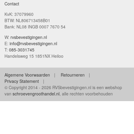
Contact
KvK: 37079960
BTW: NL806713458B01
Bank: NL08 INGB 0007 7670 54
W:
rvsbevestigingen.nl
E:
info@rvsbevestigingen.nl
T:
085-3031745
Handelsweg 15 1851NX Heiloo
Algemene Voorwaarden
Retourneren
Privacy Statement
© Copyright 2014 - 2026 RVSbevestigingen.nl is een webshop
van
schroevengroothandel.nl
, alle rechten voorbehouden