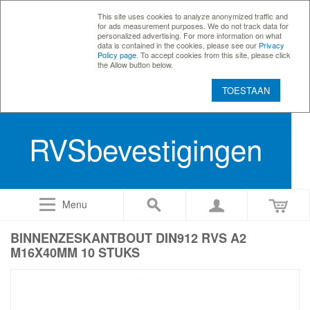
This site uses cookies to analyze anonymized traffic and
for ads measurement purposes. We do not track data for
personalized advertising. For more information on what
data is contained in the cookies, please see our
Privacy
Policy page
. To accept cookies from this site, please click
the Allow button below.
TOESTAAN
RVSbevestigingen
Menu
BINNENZESKANTBOUT DIN912 RVS A2
M16X40MM 10 STUKS