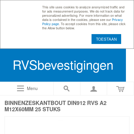
This site uses cookies to analyze anonymized traffic and
for ads measurement purposes. We do not track data for
personalized advertising. For more information on what
data is contained in the cookies, please see our
Privacy
Policy page
. To accept cookies from this site, please click
the Allow button below.
TOESTAAN
RVSbevestigingen
Menu
BINNENZESKANTBOUT DIN912 RVS A2
M12X60MM 25 STUKS