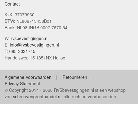
Contact
KvK: 37079960
BTW: NL806713458B01
Bank: NL08 INGB 0007 7670 54
W:
rvsbevestigingen.nl
E:
info@rvsbevestigingen.nl
T:
085-3031745
Handelsweg 15 1851NX Heiloo
Algemene Voorwaarden
Retourneren
Privacy Statement
© Copyright 2014 - 2026 RVSbevestigingen.nl is een webshop
van
schroevengroothandel.nl
, alle rechten voorbehouden