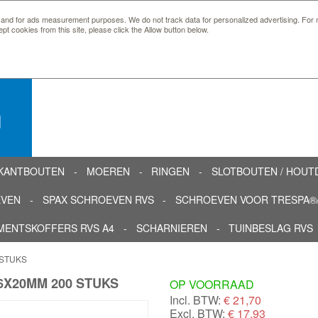
 and for ads measurement purposes. We do not track data for personalized advertising. For m
ept cookies from this site, please click the Allow button below.
n
KANTBOUTEN
MOEREN
RINGEN
SLOTBOUTEN / HOU
EVEN
SPAX SCHROEVEN RVS
SCHROEVEN VOOR TRESPA®/
MENTSKOFFERS RVS A4
SCHARNIEREN
TUINBESLAG RVS
 STUKS
6X20MM 200 STUKS
OP VOORRAAD
Incl. BTW:
€
21,70
Excl. BTW:
€ 17,93