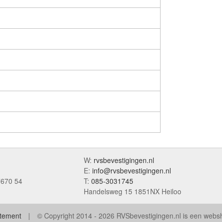
W:
rvsbevestigingen.nl
E:
info@rvsbevestigingen.nl
7670 54
T:
085-3031745
Handelsweg 15 1851NX Heiloo
atement
© Copyright 2014 - 2026 RVSbevestigingen.nl is een web