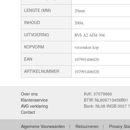
LENGTE (MM)
20mm
INHOUD
200st.
UITVOERING
RVS A2 AISI-304
KOPVORM
verzonken kop
EAN
107991406020
ARTIKELNUMMER
107991406020
Over ons
KvK: 37079960
Klantenservice
BTW: NL806713458B01
AVG verklaring
Bank: NL08 INGB 0007 
Contact
Algemene Voorwaarden
Retourneren
Privacy St