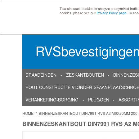
This site uses cookies to analyze anonymized traffic
cookies, please see our
Privacy Policy page
. To acc
RVSbevestiginge
DRAADEINDEN
ZESKANTBOUTEN
BINNENZES
HOUT-CONSTRUCTIE-VLONDER-SPAANPLAATSCHRO
VERANKERING-BORGING
PLUGGEN
ASSORTI
HOME
/
BINNENZESKANTBOUT DIN7991 RVS A2 M6X20MM 200
BINNENZESKANTBOUT DIN7991 RVS A2 M