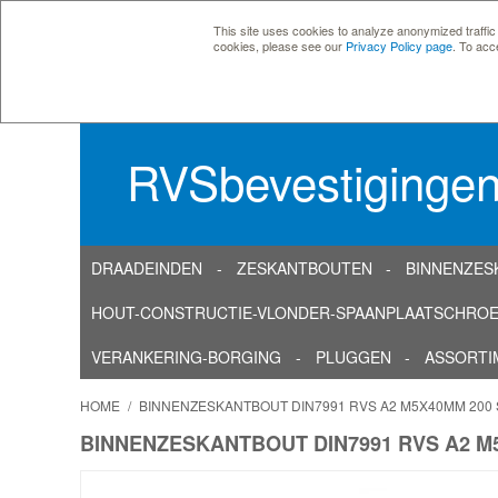
This site uses cookies to analyze anonymized traffic
cookies, please see our
Privacy Policy page
. To acc
RVSbevestiginge
DRAADEINDEN
ZESKANTBOUTEN
BINNENZES
HOUT-CONSTRUCTIE-VLONDER-SPAANPLAATSCHRO
VERANKERING-BORGING
PLUGGEN
ASSORTI
HOME
/
BINNENZESKANTBOUT DIN7991 RVS A2 M5X40MM 200
BINNENZESKANTBOUT DIN7991 RVS A2 M