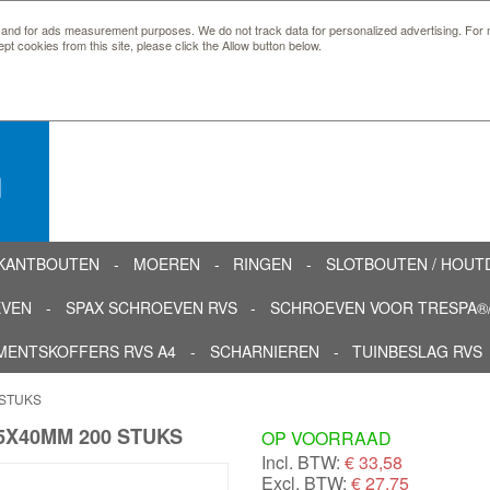
 and for ads measurement purposes. We do not track data for personalized advertising. For m
ept cookies from this site, please click the Allow button below.
n
KANTBOUTEN
MOEREN
RINGEN
SLOTBOUTEN / HOU
EVEN
SPAX SCHROEVEN RVS
SCHROEVEN VOOR TRESPA®/
MENTSKOFFERS RVS A4
SCHARNIEREN
TUINBESLAG RVS
 STUKS
5X40MM 200 STUKS
OP VOORRAAD
Incl. BTW:
€
33,58
Excl. BTW:
€ 27,75