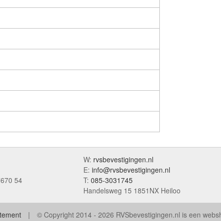
W:
rvsbevestigingen.nl
E:
info@rvsbevestigingen.nl
7670 54
T:
085-3031745
Handelsweg 15 1851NX Heiloo
atement
© Copyright 2014 - 2026 RVSbevestigingen.nl is een web