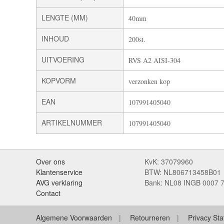
LENGTE (MM)
40mm
INHOUD
200st.
UITVOERING
RVS A2 AISI-304
KOPVORM
verzonken kop
EAN
107991405040
ARTIKELNUMMER
107991405040
Over ons
KvK: 37079960
Klantenservice
BTW: NL806713458B01
AVG verklaring
Bank: NL08 INGB 0007 
Contact
Algemene Voorwaarden
Retourneren
Privacy St