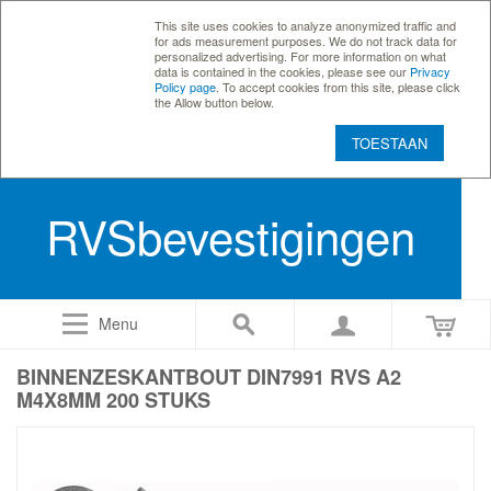
This site uses cookies to analyze anonymized traffic and
for ads measurement purposes. We do not track data for
personalized advertising. For more information on what
data is contained in the cookies, please see our
Privacy
Policy page
. To accept cookies from this site, please click
the Allow button below.
TOESTAAN
RVSbevestigingen
Menu
BINNENZESKANTBOUT DIN7991 RVS A2
M4X8MM 200 STUKS