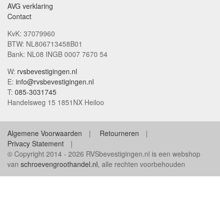
AVG verklaring
Contact
KvK: 37079960
BTW: NL806713458B01
Bank: NL08 INGB 0007 7670 54
W:
rvsbevestigingen.nl
E:
info@rvsbevestigingen.nl
T:
085-3031745
Handelsweg 15 1851NX Heiloo
Algemene Voorwaarden
Retourneren
Privacy Statement
© Copyright 2014 - 2026 RVSbevestigingen.nl is een webshop
van
schroevengroothandel.nl
, alle rechten voorbehouden