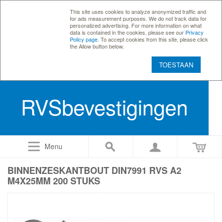
This site uses cookies to analyze anonymized traffic and
for ads measurement purposes. We do not track data for
personalized advertising. For more information on what
data is contained in the cookies, please see our
Privacy
Policy page
. To accept cookies from this site, please click
the Allow button below.
TOESTAAN
RVSbevestigingen
Menu
BINNENZESKANTBOUT DIN7991 RVS A2
M4X25MM 200 STUKS