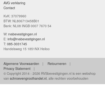
AVG verklaring
Contact
KvK: 37079960
BTW: NL806713458B01
Bank: NL08 INGB 0007 7670 54
W:
rvsbevestigingen.nl
E:
info@rvsbevestigingen.nl
T:
085-3031745
Handelsweg 15 1851NX Heiloo
Algemene Voorwaarden
Retourneren
Privacy Statement
© Copyright 2014 - 2026 RVSbevestigingen.nl is een webshop
van
schroevengroothandel.nl
, alle rechten voorbehouden