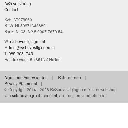
AVG verklaring
Contact
KvK: 37079960
BTW: NL806713458B01
Bank: NL08 INGB 0007 7670 54
W:
rvsbevestigingen.nl
E:
info@rvsbevestigingen.nl
T:
085-3031745
Handelsweg 15 1851NX Heiloo
Algemene Voorwaarden
Retourneren
Privacy Statement
© Copyright 2014 - 2026 RVSbevestigingen.nl is een webshop
van
schroevengroothandel.nl
, alle rechten voorbehouden