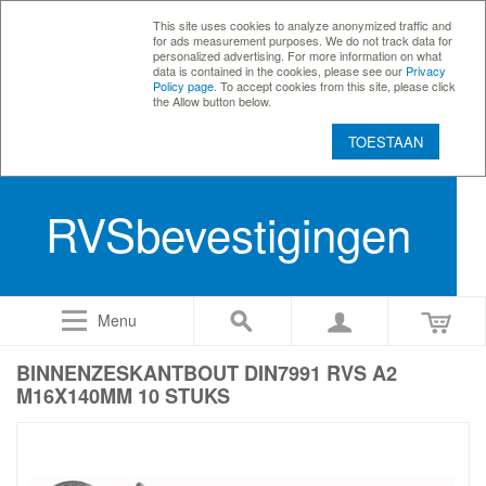
This site uses cookies to analyze anonymized traffic and
for ads measurement purposes. We do not track data for
personalized advertising. For more information on what
data is contained in the cookies, please see our
Privacy
Policy page
. To accept cookies from this site, please click
the Allow button below.
TOESTAAN
RVSbevestigingen
Menu
BINNENZESKANTBOUT DIN7991 RVS A2
M16X140MM 10 STUKS