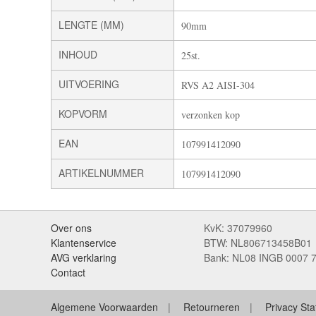
LENGTE (MM)
90mm
INHOUD
25st.
UITVOERING
RVS A2 AISI-304
KOPVORM
verzonken kop
EAN
107991412090
ARTIKELNUMMER
107991412090
Over ons
KvK: 37079960
Klantenservice
BTW: NL806713458B01
AVG verklaring
Bank: NL08 INGB 0007 
Contact
Algemene Voorwaarden
Retourneren
Privacy St