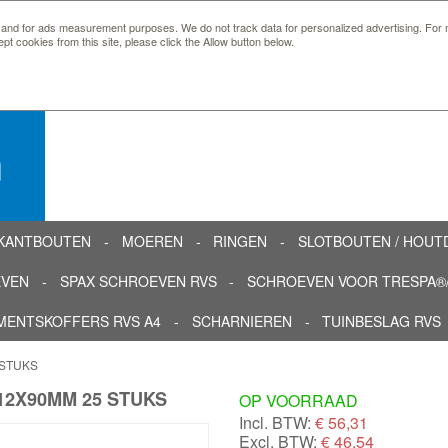
 and for ads measurement purposes. We do not track data for personalized advertising. For m
ept cookies from this site, please click the Allow button below.
n
KANTBOUTEN
MOEREN
RINGEN
SLOTBOUTEN / HOU
EVEN
SPAX SCHROEVEN RVS
SCHROEVEN VOOR TRESPA®/
MENTSKOFFERS RVS A4
SCHARNIEREN
TUINBESLAG RVS
 STUKS
12X90MM 25 STUKS
OP VOORRAAD
Incl. BTW:
€
56,31
Excl. BTW:
€ 46,54