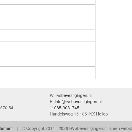
W:
rvsbevestigingen.nl
E:
info@rvsbevestigingen.nl
7670 54
T:
085-3031745
Handelsweg 15 1851NX Heiloo
atement
© Copyright 2014 - 2026 RVSbevestigingen.nl is een web