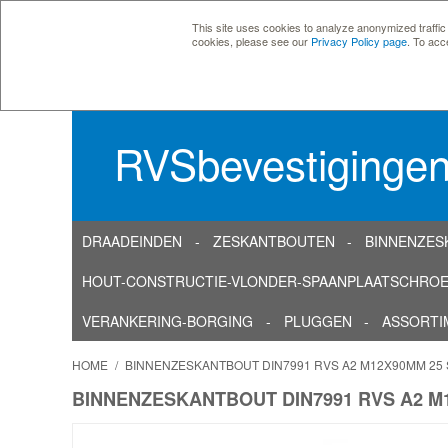
This site uses cookies to analyze anonymized traffic
cookies, please see our
Privacy Policy page
. To acc
RVSbevestiginge
DRAADEINDEN
ZESKANTBOUTEN
BINNENZES
HOUT-CONSTRUCTIE-VLONDER-SPAANPLAATSCHRO
VERANKERING-BORGING
PLUGGEN
ASSORTI
HOME
/
BINNENZESKANTBOUT DIN7991 RVS A2 M12X90MM 25
BINNENZESKANTBOUT DIN7991 RVS A2 M